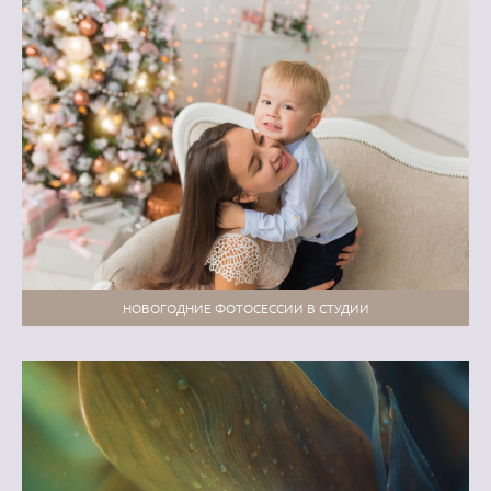
НОВОГОДНИЕ ФОТОСЕССИИ В СТУДИИ