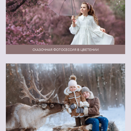
СКАЗОЧНАЯ ФОТОСЕССИЯ В ЦВЕТЕНИИ