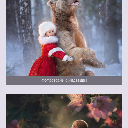
ФОТОСЕССИИ С МЕДВЕДЕМ