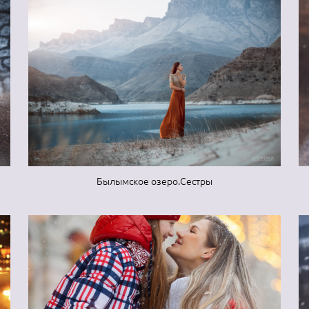
Былымское озеро.Сестры