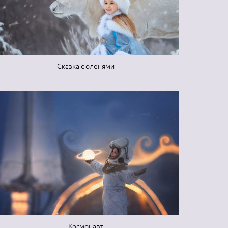
Сказка с оленями
Космонавт